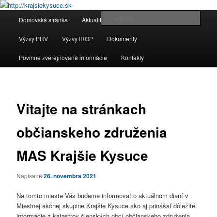
Webová stránka pre miestnu akčnú skupinu MAS Krajšie Kysuce
Hlavné
Hľada
Domovská stránka
Aktuality
O nás
Členovia
Preskočiť
menu
http://krajsiekysuce.sk
Výzvy PRV
Výzvy IROP
Dokumenty
na
Povinne zverejňované informácie
Kontakty
primárny
obsah
Navigác
v
Vitajte na stránkach
príspev
občianskeho združenia
MAS Krajšie Kysuce
Napísané
26. novembra 2021
Na tomto mieste Vás budeme informovať o aktuálnom dianí v
Miestnej akčnej skupine Krajšie Kysuce ako aj prinášať dôležité
informácie z katastrov členských obcí občianskeho združenia